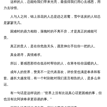
这样的人，总能给我们带来光亮，最值得我们用心去感恩，用
力去珍惜。
人与人之间，锦上添花的人总是趋之若鹜，雪中送炭的人却总
是寥寥无几。
困难时的鼎力相助，落魄时的不离不弃，才是真正的难能可
贵。
真正的贵人，是在你危急关头，愿意伸出手拉你一把的人。
真金易寻，真情难求。
所以，要感恩那些在低谷时帮你的人，在寒冬给你温暖的人。
成年人的世界，赞美不一定代表喜欢，评价里也满是奉承和客
套。越长大越发现，有一个时刻敢对我们直言相告的人，是多么幸
运。
有一句话是这样说的：“世界上没有比说真心话更困难的事，但
也没有比阿谀奉承更容易的事。”