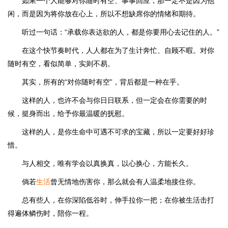
如果一个人能够对你随时有空、事事回应，那一定不是因为他
闲，而是因为将你放在心上，所以不想缺席你的情绪和期待。
听过一句话：“承载你表达欲的人，都是你要用心去记住的人。”
在这个快节奏时代，人人都在为了生计奔忙、自顾不暇。对你
随时有空，看似简单，实则不易。
其实，所有的“对你随时有空”，背后都是一种在乎。
这样的人，也许不会与你日日联系，但一定会在你需要的时
候，挺身而出，给予你最温暖的抚慰。
这样的人，是你生命中可遇不可求的宝藏，所以一定要好好珍
惜。
与人相交，唯有学会以真换真，以心换心，方能长久。
倘若
生活
曾无情地伤害你，那么就会有人温柔地接住你。
总有些人，在你深陷低谷时，伸手拉你一把；在你被生活击打
得遍体鳞伤时，陪你一程。