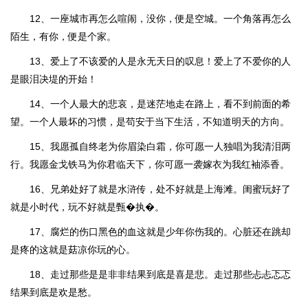
12、一座城市再怎么喧闹，没你，便是空城。一个角落再怎么
陌生，有你，便是个家。
13、爱上了不该爱的人是永无天日的叹息！爱上了不爱你的人
是眼泪决堤的开始！
14、一个人最大的悲哀，是迷茫地走在路上，看不到前面的希
望。一个人最坏的习惯，是苟安于当下生活，不知道明天的方向。
15、我愿孤自终老为你眉染白霜，你可愿一人独唱为我清泪两
行。我愿金戈铁马为你君临天下，你可愿一袭嫁衣为我红袖添香。
16、兄弟处好了就是水浒传，处不好就是上海滩。闺蜜玩好了
就是小时代，玩不好就是甄�执�。
17、腐烂的伤口黑色的血这就是少年你伤我的。心脏还在跳却
是疼的这就是菇凉你玩的心。
18、走过那些是是非非结果到底是喜是悲。走过那些忐忐忑忑
结果到底是欢是愁。