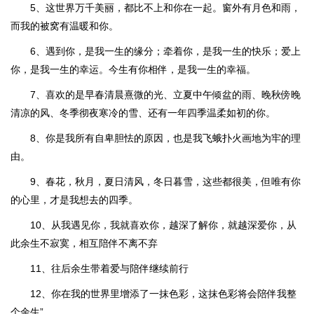
5、这世界万千美丽，都比不上和你在一起。窗外有月色和雨，
而我的被窝有温暖和你。
6、遇到你，是我一生的缘分；牵着你，是我一生的快乐；爱上
你，是我一生的幸运。今生有你相伴，是我一生的幸福。
7、喜欢的是早春清晨熹微的光、立夏中午倾盆的雨、晚秋傍晚
清凉的风、冬季彻夜寒冷的雪、还有一年四季温柔如初的你。
8、你是我所有自卑胆怯的原因，也是我飞蛾扑火画地为牢的理
由。
9、春花，秋月，夏日清风，冬日暮雪，这些都很美，但唯有你
的心里，才是我想去的四季。
10、从我遇见你，我就喜欢你，越深了解你，就越深爱你，从
此余生不寂寞，相互陪伴不离不弃
11、往后余生带着爱与陪伴继续前行
12、你在我的世界里增添了一抹色彩，这抹色彩将会陪伴我整
个余生”