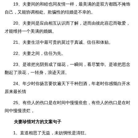
19、夫妻间的和睦也同友情一样，最美满的是双方都既不掩饰
自己，又能协调相处。欺骗性的结婚是不幸的。
20、夫妻间是应由相互认识而了解，进而由彼此容忍而敬爱，
才能维持一个美满的婚姻。
21、夫妻生活中最可贵的莫过于真诚、信任和体贴。
22、夫妻之间，信任为先。
23、是谁把光阴剪成了烟花，一瞬间，看尽繁华。是谁把思念
翻起了浪花，一转身，浪迹天涯。
24、年少时你扬言要饮遍天下千种烈酒，年老时你感慨白开水
原来最长情
25、有些人的伤口是在时间中慢慢痊愈，有些人的伤口是在时
间中慢慢溃烂，
夫妻珍惜对方的文案句子
1、直道相思了无益，未妨惆怅是清狂。