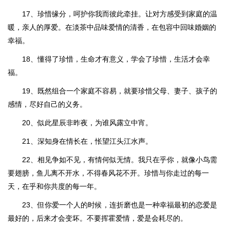
17、珍惜缘分，呵护你我而彼此牵挂。让对方感受到家庭的温
暖，亲人的厚爱。在淡茶中品味爱情的清香，在包容中回味婚姻的
幸福。
18、懂得了珍惜，生命才有意义，学会了珍惜，生活才会幸
福。
19、既然组合一个家庭不容易，就要珍惜父母、妻子、孩子的
感情，尽好自己的义务。
20、似此星辰非昨夜，为谁风露立中宵。
21、深知身在情长在，怅望江头江水声。
22、相见争如不见，有情何似无情。我只在乎你，就像小鸟需
要翅膀，鱼儿离不开水，不得春风花不开。珍惜与你走过的每一
天，在乎和你共度的每一年。
23、但你爱一个人的时候，连折磨也是一种幸福最初的恋爱是
最好的，后来才会变坏。不要挥霍爱情，爱是会耗尽的。