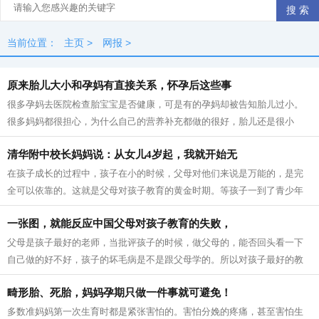
当前位置：
主页
>
网报
>
原来胎儿大小和孕妈有直接关系，怀孕后这些事
很多孕妈去医院检查胎宝宝是否健康，可是有的孕妈却被告知胎儿过小。
很多妈妈都很担心，为什么自己的营养补充都做的很好，胎儿还是很小
呢？ 胎儿过小，只能说明孕妈的营养不良...
清华附中校长妈妈说：从女儿4岁起，我就开始无
在孩子成长的过程中，孩子在小的时候，父母对他们来说是万能的，是完
全可以依靠的。这就是父母对孩子教育的黄金时期。等孩子一到了青少年
时期，父母的有效期限就快到了。 该说...
一张图，就能反应中国父母对孩子教育的失败，
父母是孩子最好的老师，当批评孩子的时候，做父母的，能否回头看一下
自己做的好不好，孩子的坏毛病是不是跟父母学的。所以对孩子最好的教
育就是给孩子做好榜样。 下面这张图，...
畸形胎、死胎，妈妈孕期只做一件事就可避免！
多数准妈妈第一次生育时都是紧张害怕的。害怕分娩的疼痛，甚至害怕生