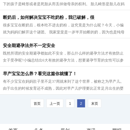
下的孩子是畸形或者是死胎从而丢掉做母亲的权利。 胎儿畸形是胎儿在妈
妈肚子里发育紊乱引起的各种异常，产...
断奶后，如何解决宝宝不吃奶粉，我已破解，很
很多宝宝在断奶后，根本吃不进去奶粉，这究竟是为什么呢？今天，小编
就为妈妈们解开这个谜团。 我家棠棠是一岁半开始断的奶，因为也是纯母
乳，所以断奶后就是吃饭，奶粉不喝。...
安全期避孕法并不一定安全
既然所谓的安全期避孕都如此不安全，那么什么样的避孕方法才有效防止
女子受孕呢?小编总结出6大有效的避孕方法，想要避孕节育的女性可以参
考参考! 1 外用避孕药 外用避孕药片是一...
早产宝宝怎么养？看完这篇你就懂了！
有不少宝宝在妈妈肚子里不足37周就来到了这个世界，被称之为早产儿。
由于出生的时候发育还不成熟，因此对早产儿护理要比正常足月出生的婴
儿要小心得多。对于早产的小宝宝们，...
首页
上一页
1
2
末页